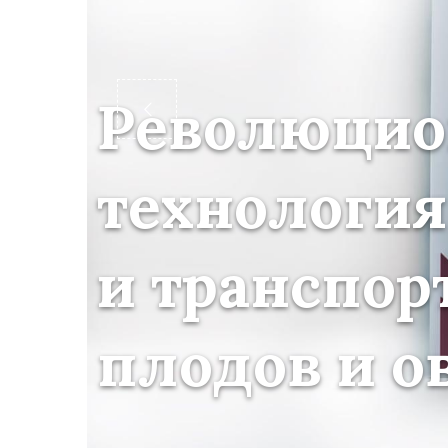
Революцио
технология
и транспор
плодов и о