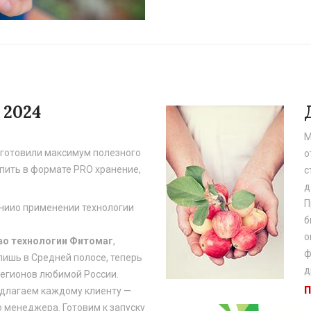
 2024
М
дготовили максимум полезного
о
пить в формате PRO хранение,
с
д
П
нии
о применении технологии
б
о
во технологии Фитомаг
,
ф
лишь в Средней полосе, теперь
д
регионов любимой России.
длагаем каждому клиенту —
 менеджера. Готовим к запуску