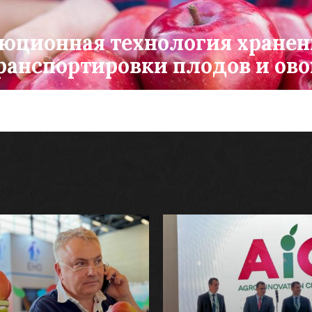
юционная технология хранен
ранспортировки плодов и ов