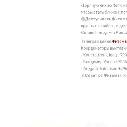
«Горячую линию Фитомаг
чтобы стать ближе и по
🟢
Доступность Фитом
крупных хозяйств, и для
Сочный плод — в Росси
Телеграм канал
Фитома
Координаторы выставк
- Константин Швец +79
- Владимир Урнев +790
- Андрей Рыбочкин +79
🍎
Совет от Фитомаг:
к