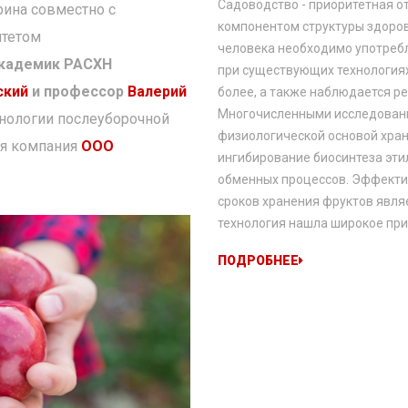
Садоводство - приоритетная о
рина совместно с
компонентом структуры здоро
итетом
человека необходимо употребл
кадемик РАСХН
при существующих технологиях
ский
и профессор
Валерий
более, а также наблюдается р
Многочисленными исследования
хнологии послеуборочной
физиологической основой хра
ся компания
ООО
ингибирование биосинтеза эти
обменных процессов. Эффекти
сроков хранения фруктов явля
технология нашла широкое при
ПОДРОБНЕЕ