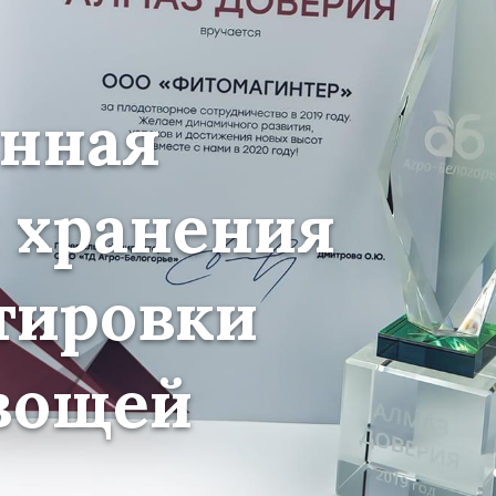
нная
 хранения
тировки
вощей