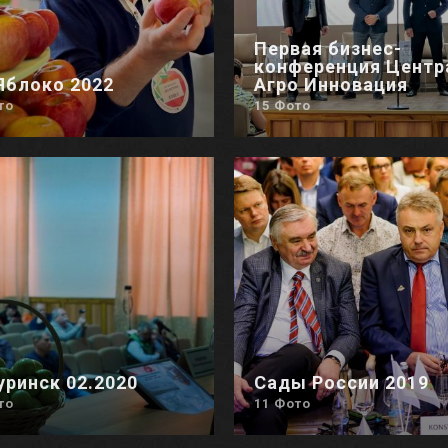
Первая бизнес-
конференция Центр
Яблоко 2022
Агро Инновация
то
15 Фото
ринск 02.2020
Сады России 2019
то
11 Фото