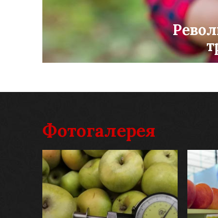
Револ
т
Фотогалерея