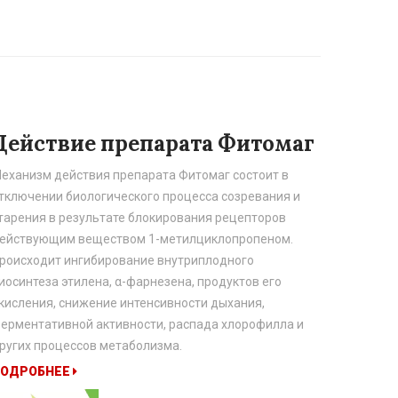
Действие препарата Фитомаг
еханизм действия препарата Фитомаг состоит в
тключении биологического процесса созревания и
тарения в результате блокирования рецепторов
ействующим веществом 1-метилциклопропеном.
роисходит ингибирование внутриплодного
иосинтеза этилена, α-фарнезена, продуктов его
кисления, снижение интенсивности дыхания,
ерментативной активности, распада хлорофилла и
ругих процессов метаболизма.
ПОДРОБНЕЕ