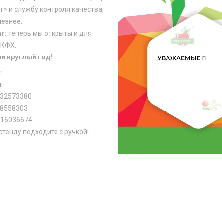
» и службу контроля качества,
лезнее.
аг:
теперь мы открыты и для
 КФХ.
и круглый год!
г
и
032573380
58558303
616036674
 стенду подходите с ручкой!