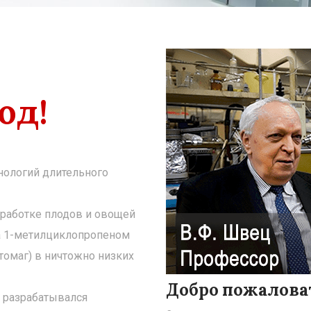
д!
нологий длительного
бработке плодов и овощей
а 1-метилциклопропеном
омаг) в ничтожно низких
Добро пожаловат
й разрабатывался