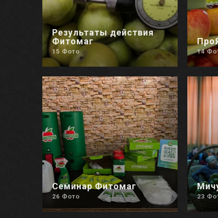
Результаты действия
Фитомаг
Про
15 Фото
14 Фо
Семинар Фитомаг
Мичу
26 Фото
23 Фо