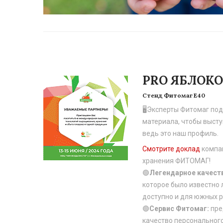
PRO ЯБЛОКО
Стенд Фитомаг Е40
🖥Эксперты Фитомаг по
материала, чтобы высту
ведь это наш профиль.
Смотрите доклад
компа
хранения ФИТОМАГ!
🟢
Легендарное качест
которое было известно 
доступно и для южных 
🟢
Сервис Фитомаг:
пре
качество персонального