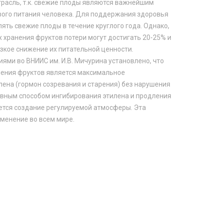
трасль, т.к. свежие плоды являются важнейшим
вого питания человека. Для поддержания здоровья
ять свежие плоды в течение круглого года. Однако,
 хранения фруктов потери могут достигать 20-25% и
езкое снижение их питательной ценности.
ми во ВНИИС им. И.В. Мичурина установлено, что
нения фруктов является максимальное
лена (гормон созревания и старения) без нарушения
вным способом ингибирования этилена и продления
ется создание регулируемой атмосферы. Эта
менение во всем мире.