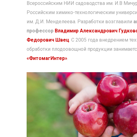
Всероссийским НИИ садоводства им. И.В Мичу
Российским химико-технологическим универс
им. Д.И. Менделеева. Разработки возглавили
а
профессор
Владимир Александрович Гудков
Федорович Швец
. С 2005 года внедрением те
обработки плодоовощной продукции занимает
«ФитомагИнтер»
.