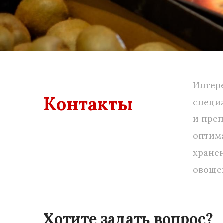
Интере
Контакты
специ
и пре
оптим
хране
овоще
Хотите задать вопрос?