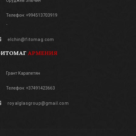
Оруджев Эльчин
Телефон: +994513703919
-
elchin@fitomag.com
ФИТОМАГ
АРМЕНИЯ
Грант Карапетян
Телефон: +37491423663
royalglasgroup@gmail.com