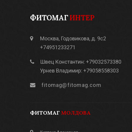
ФИТОМАГ
ИНТЕР
Москва, Годовикова, д. 9с2
+74951233271
Швец Константин: +79032573380
Урнев Владимир: +79058558303
fitomag@fitomag.com
ФИТОМАГ
МОЛДОВА