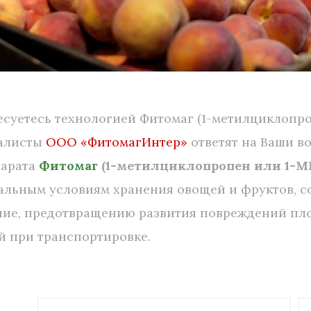
суетесь технологией Фитомаг (1-метилциклопро
алисты
ООО «ФитомагИнтер»
ответят на Ваши в
парата
Фитомаг
(1-метилциклопропен или 1-М
альным условиям хранения овощей и фруктов, с
ние, предотвращению развития повреждений пло
й при транспортировке.