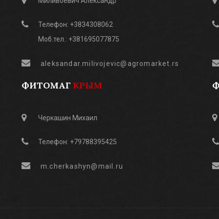
Миливоевич Александр
Телефон: +3834308062
Моб.тел.: +381695077875
aleksandar.milivojevic@agromarket.rs
ФИТОМАГ
КРЫМ
Черкашин Михаил
Телефон: +79788395425
m.cherkashyn@mail.ru