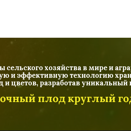
сельского хозяйства в мире и агра
ую и эффективную технологию хран
од и цветов, разработав уникальны
очный плод круглый го