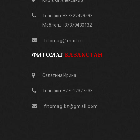
Киртока Александр
Телефон: +37322429593
Моб.тел.: +37379430132
fitomag@mail.ru
ФИТОМАГ
КАЗАХСТАН
Салатина Ирина
Телефон: +77017377533
fitomag.kz@gmail.com