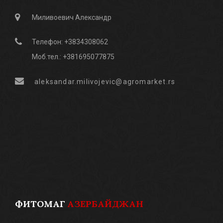
Миливоевич Александр
Телефон: +3834308062
Моб.тел.: +381695077875
aleksandar.milivojevic@agromarket.rs
ФИТОМАГ
АЗЕРБАЙДЖАН