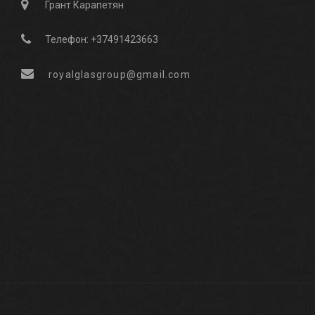
Грант Карапетян
Телефон: +37491423663
royalglasgroup@gmail.com