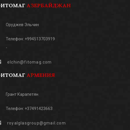
ФИТОМАГ
АЗЕРБАЙДЖАН
Оруджев Эльчин
Телефон: +994513703919
-
elchin@fitomag.com
ФИТОМАГ
АРМЕНИЯ
Грант Карапетян
Телефон: +37491423663
royalglasgroup@gmail.com