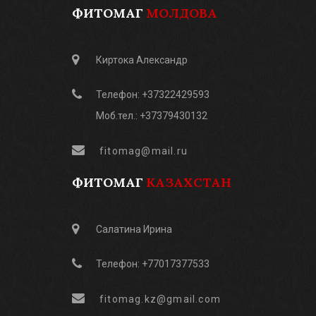
ФИТОМАГ
МОЛДОВА
Киртока Александр
Телефон: +37322429593
Моб.тел.: +37379430132
fitomag@mail.ru
ФИТОМАГ
КАЗАХСТАН
Салатина Ирина
Телефон: +77017377533
fitomag.kz@gmail.com