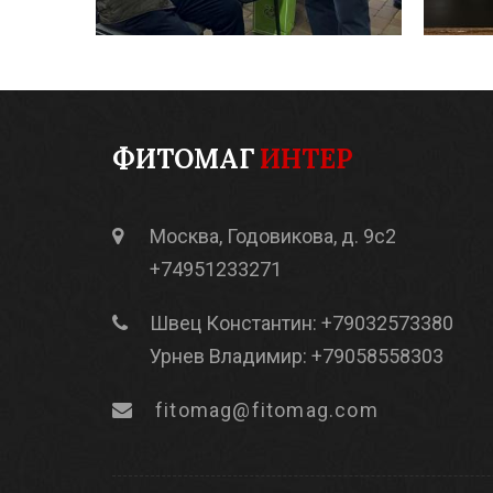
ФИТОМАГ
ИНТЕР
Москва, Годовикова, д. 9с2
+74951233271
Швец Константин: +79032573380
Урнев Владимир: +79058558303
fitomag@fitomag.com