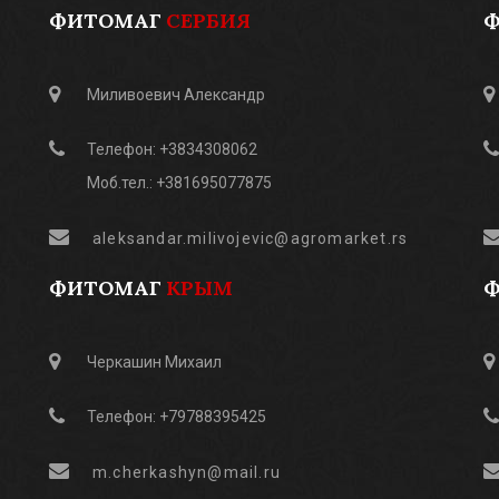
ФИТОМАГ
СЕРБИЯ
Миливоевич Александр
Телефон: +3834308062
Моб.тел.: +381695077875
aleksandar.milivojevic@agromarket.rs
ФИТОМАГ
КРЫМ
Черкашин Михаил
Телефон: +79788395425
m.cherkashyn@mail.ru