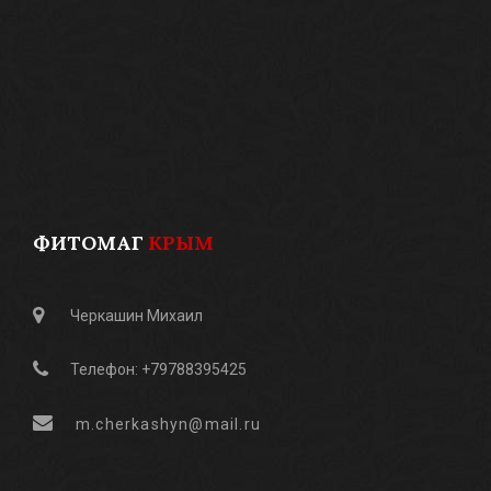
ФИТОМАГ
КРЫМ
Черкашин Михаил
Телефон: +79788395425
m.cherkashyn@mail.ru