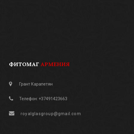
ФИТОМАГ
АРМЕНИЯ
Грант Карапетян
Телефон: +37491423663
royalglasgroup@gmail.com