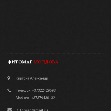
ФИТОМАГ
МОЛДОВА
Киртока Александр
Телефон: +37322429593
Моб.тел.: +37379430132
fitomag@mail.ru