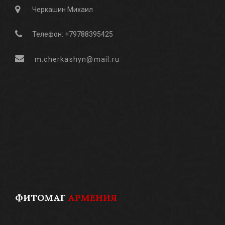
Черкашин Михаил
Телефон: +79788395425
m.cherkashyn@mail.ru
ФИТОМАГ
АРМЕНИЯ