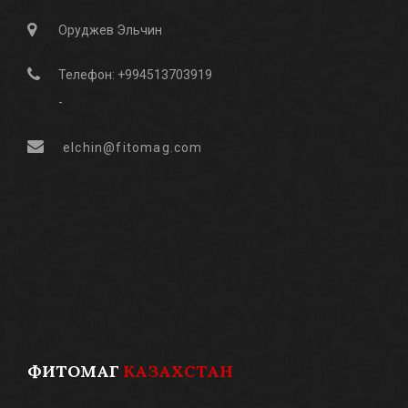
Оруджев Эльчин
Телефон: +994513703919
-
elchin@fitomag.com
ФИТОМАГ
КАЗАХСТАН