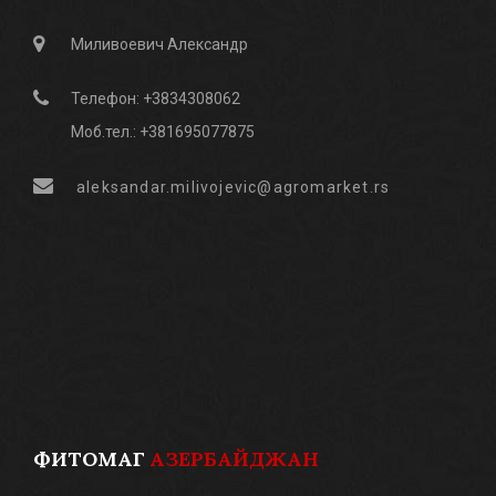
Миливоевич Александр
Телефон: +3834308062
Моб.тел.: +381695077875
aleksandar.milivojevic@agromarket.rs
ФИТОМАГ
АЗЕРБАЙДЖАН