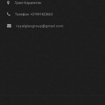
Грант Карапетян
Телефон: +37491423663
royalglasgroup@gmail.com