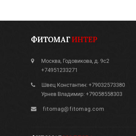
ФИТОМАГ
ИНТЕР
Москва, Годовикова, д. 9с2
+74951233271
Швец Константин: +79032573380
Урнев Владимир: +79058558303
fitomag@fitomag.com