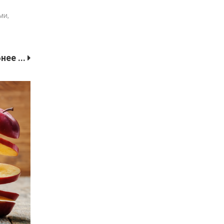
ми,
ее ...