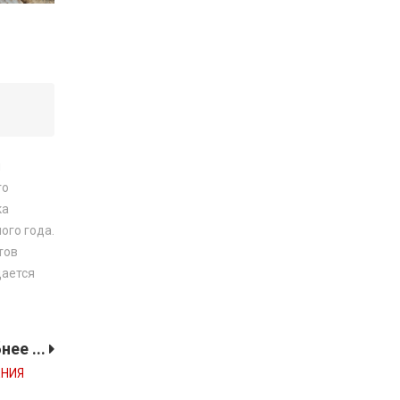
ы
го
ка
ого года.
тов
дается
ее ...
ЕНИЯ