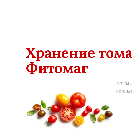
хранения?
Хранение тома
Фитомаг
С 2004 
использ