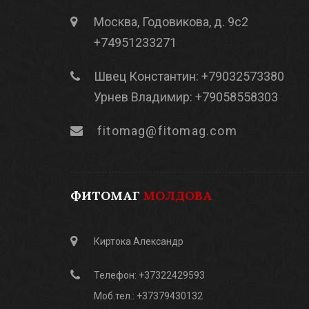
Москва, Годовикова, д. 9с2
+74951233271
Швец Константин: +79032573380
Урнев Владимир: +79058558303
fitomag@fitomag.com
ФИТОМАГ
МОЛДОВА
Киртока Александр
Телефон: +37322429593
Моб.тел.: +37379430132