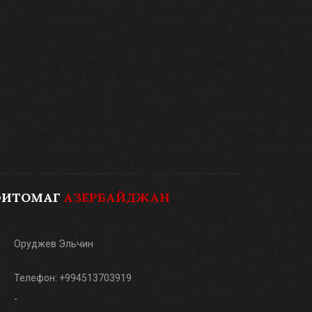
ФИТОМАГ
АЗЕРБАЙДЖАН
Оруджев Эльчин
Телефон: +994513703919
-