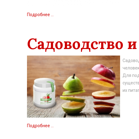
Подробнее ...
Садоводство и
Садовод
человек
Для под
существ
их пита
Подробнее ...