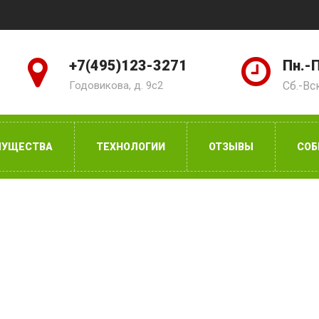
+7(495)123-3271
Пн.-П
Годовикова, д. 9с2
Сб.-Вс
МУЩЕСТВА
ТЕХНОЛОГИИ
ОТЗЫВЫ
СОБ
имальной эффективност