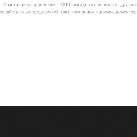
 (1-метилциклопропен или 1-МЦП) выгодно отличается от других 
хозяйственных предприятий, так и компаниям, занимающимся пере