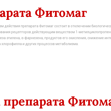
арата Фитомаг
м действия препарата Фитомаг состоит в отключении биологическ
ования рецепторов действующим веществом 1-метилциклопропено
еза этилена, α-фарнезена, продуктов его окисления, снижение ин
 хлорофилла и других процессов метаболизма.
препарата Фитома