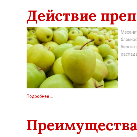
Действие преп
Механиз
блокир
биосинт
распада
Подробнее ...
Преимущества 