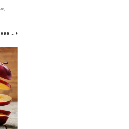
ми,
ее ...