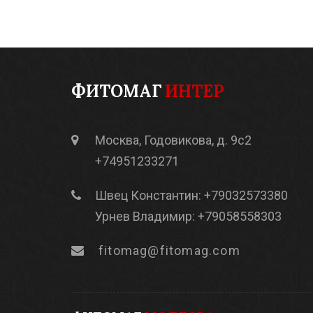
ФИТОМАГ
ИНТЕР
Москва, Годовикова, д. 9с2
+74951233271
Швец Константин: +79032573380
Урнев Владимир: +79058558303
fitomag@fitomag.com