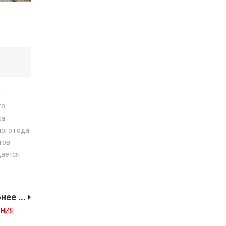
ы
го
ка
ого года.
тов
дается
ее ...
ЕНИЯ