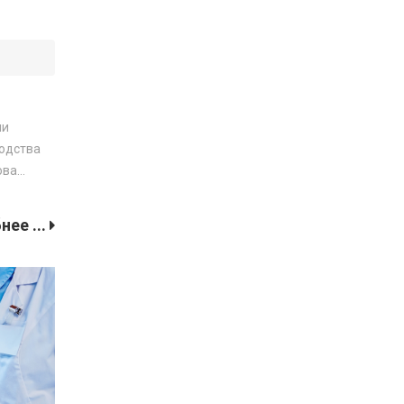
ли
водства
ова…
ее ...