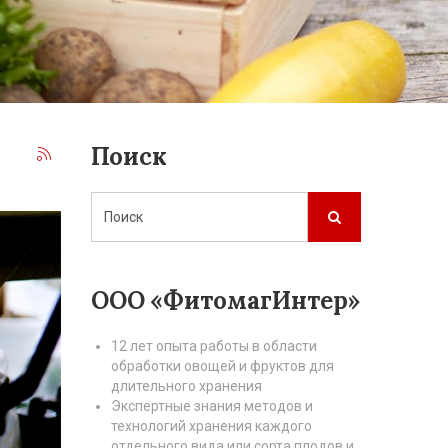
Поиск
ООО «ФитомагИнтер»
12 лет опыта работы в области
обработки овощей и фруктов для
длительного хранения
Экспертные знания методов и
технологий хранения каждого
отдельного вида или сорта плодов и