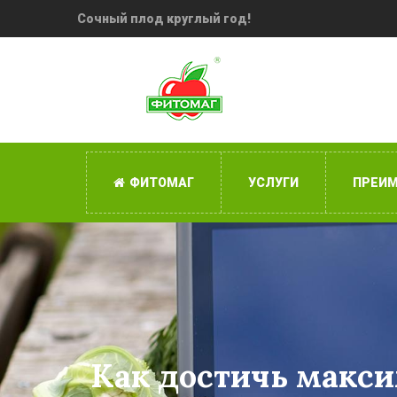
Сочный плод круглый год!
ФИТОМАГ
УСЛУГИ
ПРЕИ
Как достичь макс