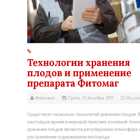
Технологии хранения
плодов и применение
препарата Фитомаг
Фитомаг
Среда, 13 декабря 2017
Иссле
Существует несколько технологий хранения плодов. 
настоящее время в мировой практике основной техн
хранения плодов является регулируемая атмосфера 
ультранизким содержанием кислорода.