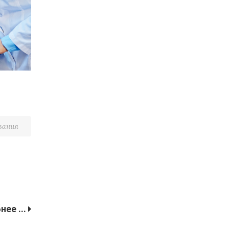
вания
ее ...