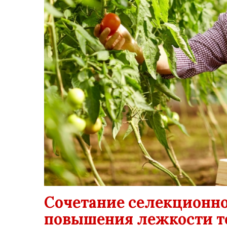
Сочетание селекционно
повышения лежкости т