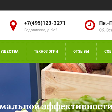
+7(495)123-3271
Пн.-П
Годовикова, д. 9с2
Сб.-Вс
МУЩЕСТВА
ТЕХНОЛОГИИ
ОТЗЫВЫ
СОБ
имальной эффективност