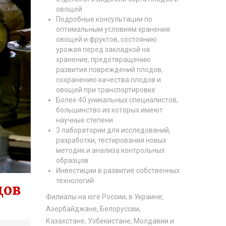
овощей
Подробные консультации по
оптимальным условиям хранения
овощей и фруктов, состоянию
урожая перед закладкой на
хранение, предотвращению
развития повреждений плодов,
сохранению качества плодов и
овощей при транспортировке
Более 40 уникальных специалистов,
большинство из которых имеют
научные степени
3 лаборатории для исследований,
разработки, тестирования новых
методик и анализа контрольных
образцов
Инвестиции в развитие собственных
технологий
дов
Филиалы на юге России, в Украине,
Азербайджане, Белоруссии,
Казахстане, Узбекистане, Молдавии и