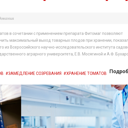
дования
атов в сочетании с применением препарата Фитомаг позволяют
чить максимальный выход товарных плодов при хранении, показа
ого из Всероссийского научно-исследовательского института садо
дарственного аграрного университета, Е.В. Мосягиной и А.Ф. Бухар
Подробн
ОВ
ЗАМЕДЛЕНИЕ СОЗРЕВАНИЯ
ХРАНЕНИЕ ТОМАТОВ