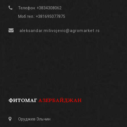
Телефон: +3834308062
Моб.тел.: +381695077875
aleksandar.milivojevic@agromarket.rs
ФИТОМАГ
АЗЕРБАЙДЖАН
Оруджев Эльчин