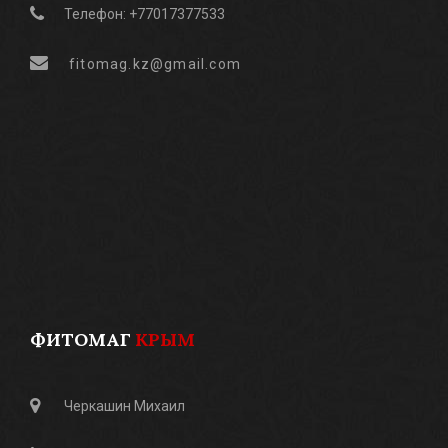
Телефон: +77017377533
fitomag.kz@gmail.com
ФИТОМАГ
КРЫМ
Черкашин Михаил