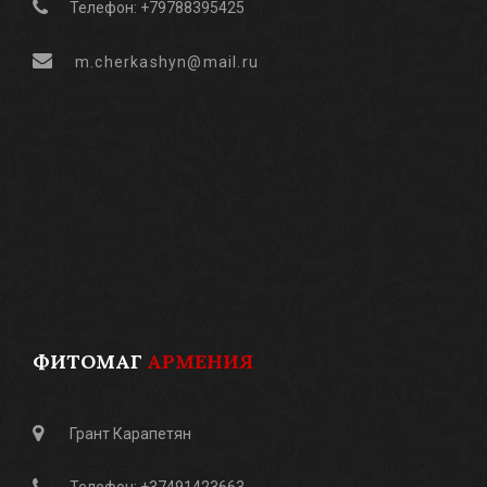
Телефон: +79788395425
m.cherkashyn@mail.ru
ФИТОМАГ
АРМЕНИЯ
Грант Карапетян
Телефон: +37491423663