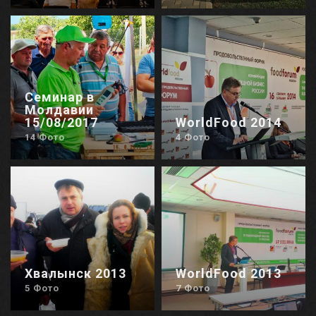
Семинар в
Молдавии
15/08/2017
WorldFood 2014
14 Фото
4 Фото
Хвалынск 2013
WorldFood 2013
5 Фото
7 Фото