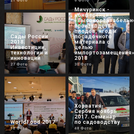
21 Фото
6 Фото
Мичуринск -
конференция
«Высокорентабельн
производство
плодов, ягод и
Сады России
посадочного
2018.
материала с
Инвестиции,
целью
технологии и
импортозамещения
инновации
2018
27 Фото
30 Фото
Хорватия-
Сербия ноябрь
2017. Семинар
WorldFood 2017
по садоводству
10 Фото
48 Фото