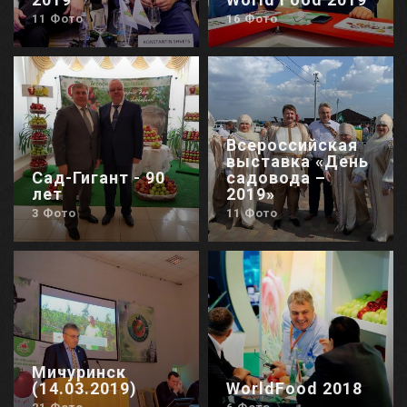
11 Фото
16 Фото
Всероссийская
выставка «День
Сад-Гигант - 90
садовода –
лет
2019»
3 Фото
11 Фото
Мичуринск
(14.03.2019)
WorldFood 2018