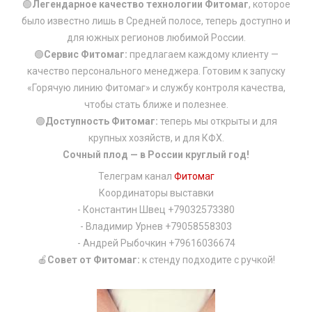
🟢
Легендарное качество технологии Фитомаг
, которое
было известно лишь в Средней полосе, теперь доступно и
для южных регионов любимой России.
🟢
Сервис Фитомаг:
предлагаем каждому клиенту —
качество персонального менеджера. Готовим к запуску
«Горячую линию Фитомаг» и службу контроля качества,
чтобы стать ближе и полезнее.
🟢
Доступность Фитомаг:
теперь мы открыты и для
крупных хозяйств, и для КФХ.
Сочный плод — в России круглый год!
Телеграм канал
Фитомаг
Координаторы выставки
- Константин Швец +79032573380
- Владимир Урнев +79058558303
- Андрей Рыбочкин +79616036674
🍎
Совет от Фитомаг:
к стенду подходите с ручкой!