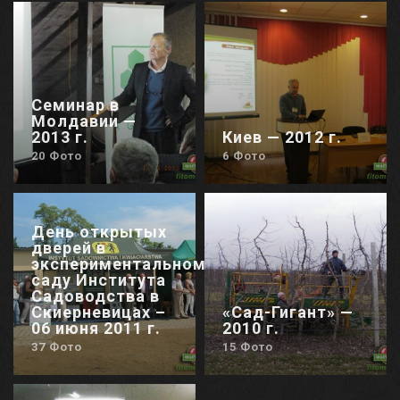
Семинар в
Молдавии —
2013 г.
Киев — 2012 г.
20 Фото
6 Фото
День открытых
дверей в
экспериментальном
саду Института
Садоводства в
Скиерневицах –
«Сад-Гигант» —
06 июня 2011 г.
2010 г.
37 Фото
15 Фото